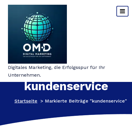
Springe
zum
Inhalt
Schlagwort-Archiv:
Digitales Marketing, die Erfolgsspur für Ihr
Unternehmen.
kundenservice
Startseite
>
Markierte Beiträge "kundenservice"