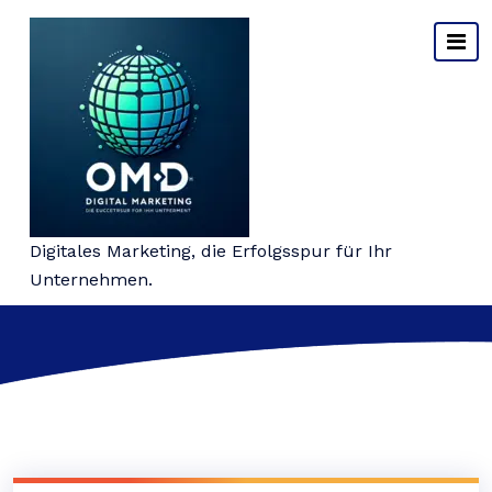
Springe
zum
Inhalt
Kategorie-Archiv: h2
Digitales Marketing, die Erfolgsspur für Ihr
Unternehmen.
Startseite
>
Archiv nach Kategorie "h2"