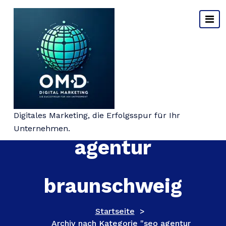
Springe
zum
Inhalt
Kategorie-Archiv: seo
Digitales Marketing, die Erfolgsspur für Ihr
Unternehmen.
agentur
braunschweig
Startseite
>
Archiv nach Kategorie "seo agentur