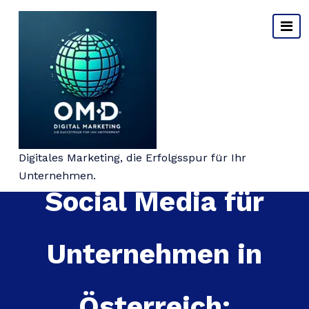
Springe
zum
Inhalt
Die Bedeutung von
Digitales Marketing, die Erfolgsspur für Ihr
Unternehmen.
Social Media für
Unternehmen in
Österreich: