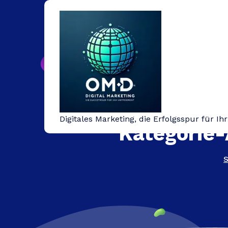
Springe
zum
Inhalt
Digitales Marketing, die Erfolgsspur für I
Kategorie-
S