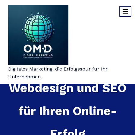
Springe
zum
Inhalt
Die Bedeutung von
Digitales Marketing, die Erfolgsspur für Ihr
Unternehmen.
Webdesign und SEO
für Ihren Online-
Erfolg