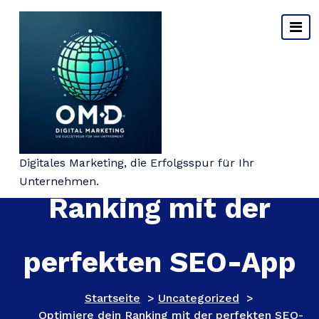
Springe
zum
Inhalt
Optimiere dein
Digitales Marketing, die Erfolgsspur für Ihr
Unternehmen.
Ranking mit der
perfekten SEO-App
Startseite
>
Uncategorized
>
Optimiere dein Ranking mit der perfekten SEO-