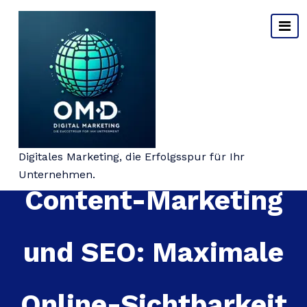
Springe
zum
Inhalt
Die Synergie von
Digitales Marketing, die Erfolgsspur für Ihr
Unternehmen.
Content-Marketing
und SEO: Maximale
Online-Sichtbarkeit