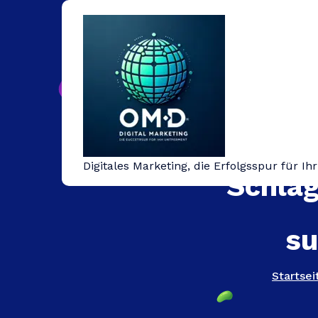
Springe
zum
Inhalt
Digitales Marketing, die Erfolgsspur für I
Schlag
su
Startsei