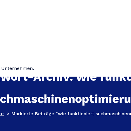
hr Unternehmen.
wort-Archiv: wie funkt
chmaschinenoptimier
te
>
Markierte Beiträge "wie funktioniert suchmaschinen