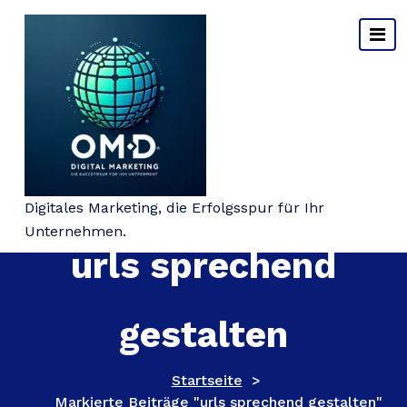
Springe
zum
Inhalt
Schlagwort-Archiv:
Digitales Marketing, die Erfolgsspur für Ihr
Unternehmen.
urls sprechend
gestalten
Startseite
>
Markierte Beiträge "urls sprechend gestalten"