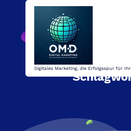
Springe
zum
Inhalt
Digitales Marketing, die Erfolgsspur für I
Schlagwor