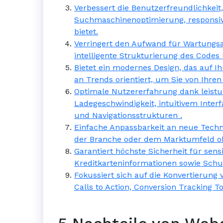
Verbessert die Benutzerfreundlichkeit
Suchmaschinenoptimierung, responsiv
bietet.
Verringert den Aufwand für Wartungs
intelligente Strukturierung des Codes 
Bietet ein modernes Design, das auf Ih
an Trends orientiert, um Sie von Ihr
Optimale Nutzererfahrung dank leist
Ladegeschwindigkeit, intuitivem Inter
und Navigationsstrukturen .
Einfache Anpassbarkeit an neue Techn
der Branche oder dem Marktumfeld o
Garantiert höchste Sicherheit für sen
Kreditkarteninformationen sowie Schut
Fokussiert sich auf die Konvertierung
Calls to Action, Conversion Tracking To