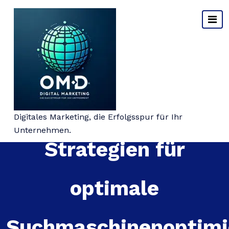
Springe
zum
Inhalt
Effektive Typo3 SEO-
Digitales Marketing, die Erfolgsspur für Ihr
Unternehmen.
Strategien für
optimale
Suchmaschinenoptimi