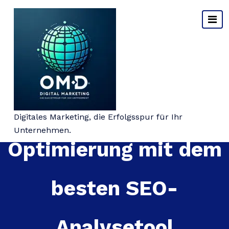
Springe
zum
Inhalt
Effektive
Digitales Marketing, die Erfolgsspur für Ihr
Unternehmen.
Optimierung mit dem
besten SEO-
Analysetool