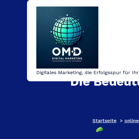
Springe
zum
Inhalt
Digitales Marketing, die Erfolgsspur für I
Die Bedeut
Startseite
>
onlin