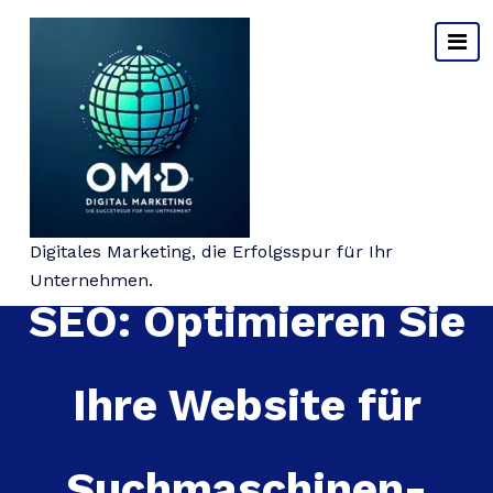
Springe
zum
Inhalt
Die Macht von H1
Digitales Marketing, die Erfolgsspur für Ihr
Unternehmen.
SEO: Optimieren Sie
Ihre Website für
Suchmaschinen-