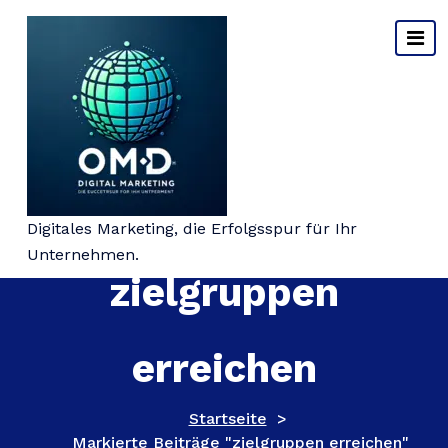
Springe
zum
Inhalt
Schlagwort-Archiv:
Digitales Marketing, die Erfolgsspur für Ihr
Unternehmen.
zielgruppen
erreichen
Startseite
>
Markierte Beiträge "zielgruppen erreichen"