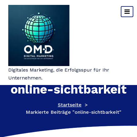
Springe
zum
Inhalt
Schlagwort-Archiv:
Digitales Marketing, die Erfolgsspur für Ihr
Unternehmen.
online-sichtbarkeit
Startseite
>
Markierte Beiträge "online-sichtbarkeit"