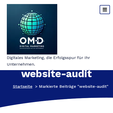
Springe
zum
Inhalt
Schlagwort-Archiv:
Digitales Marketing, die Erfolgsspur für Ihr
Unternehmen.
website-audit
Startseite
>
Markierte Beiträge "website-audit"