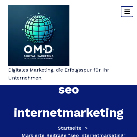
Springe
zum
Inhalt
Schlagwort-Archiv:
Digitales Marketing, die Erfolgsspur für Ihr
Unternehmen.
seo
internetmarketing
Startseite
>
Markierte Beiträge "seo internetmarketing"