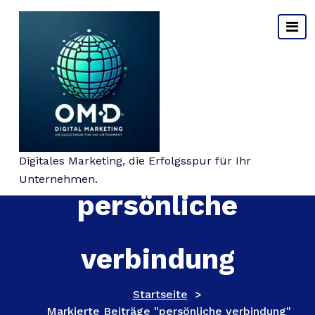
Springe
zum
Inhalt
Schlagwort-Archiv:
Digitales Marketing, die Erfolgsspur für Ihr
Unternehmen.
persönliche
verbindung
Startseite
>
Markierte Beiträge "persönliche verbindung"