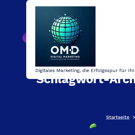
Springe
zum
Inhalt
Digitales Marketing, die Erfolgsspur für I
Schlagwort-Arch
Startseite